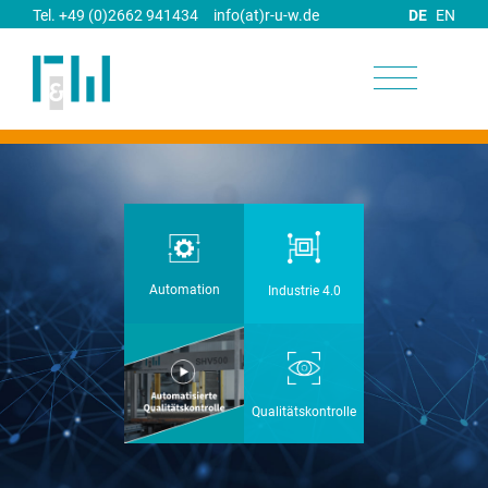
Tel. +49 (0)2662 941434
info(at)r-u-w.de
DE
EN
UNTERNEHMEN
Wir
Wir bieten
entwickeln
die
rund um
optimale
Automation
Industrie 4.0
LEISTUNGEN
industrielle
Technologie
Automation
für Industrie-
innovative
4.0-
Wir
und
Konzepte
Softwareentwicklung
garantieren
individuelle Anwendungen.
und
durch
mehr
machen
Qualitätskontrolle
strenge
Visualisierung/HMI
erfahren >
Sie damit
Prüfungen
fit für die
und
Zukunft.
Qualitätskontrolle
Kontrollen