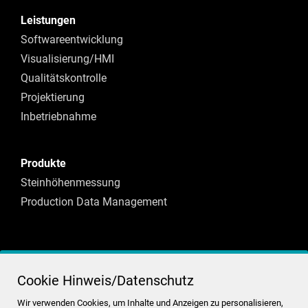
Leistungen
Softwareentwicklung
Visualisierung/HMI
Qualitätskontrolle
Projektierung
Inbetriebnahme
Produkte
Steinhöhenmessung
Production Data Management
R&W Industrieautomation GmbH
Cookie Hinweis/Datenschutz
Weidenstr. 1
57627 Hachenburg
Wir verwenden Cookies, um Inhalte und Anzeigen zu personalisieren,