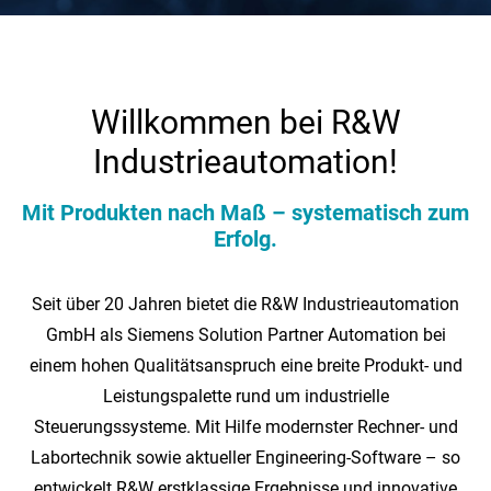
mehr
optimale
erfahren >
Projektierung
und
zuverlässige
Lösungen.
Inbetriebnahme
mehr
Willkommen bei R&W
erfahren >
Industrieautomation!
PRODUKTE
Mit Produkten nach Maß – systematisch zum
Erfolg.
Steinhöhenmessung
Seit über 20 Jahren bietet die R&W Industrieautomation
SHV200
GmbH als Siemens Solution Partner Automation bei
SHV500
einem hohen Qualitätsanspruch eine breite Produkt- und
Leistungspalette rund um industrielle
3D Inspection System
Steuerungssysteme. Mit Hilfe modernster Rechner- und
Labortechnik sowie aktueller Engineering-Software – so
Erweiterungen
entwickelt R&W erstklassige Ergebnisse und innovative